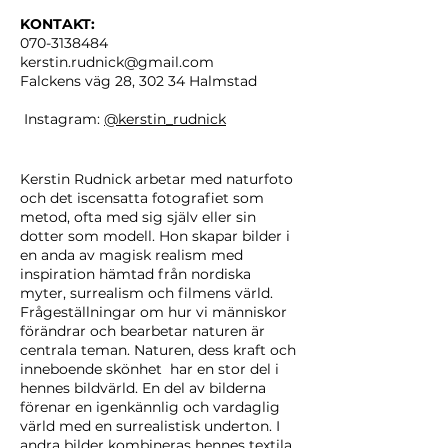
KONTAKT:
070-3138484
kerstin.rudnick@gmail.com
Falckens väg 28, 302 34 Halmstad
Instagram:
@kerstin_rudnick
Kerstin Rudnick arbetar med naturfoto
och det iscensatta fotografiet som
metod, ofta med sig själv eller sin
dotter som modell. Hon skapar bilder i
en anda av magisk realism med
inspiration hämtad från nordiska
myter, surrealism och filmens värld.
Frågeställningar om hur vi människor
förändrar och bearbetar naturen är
centrala teman. Naturen, dess kraft och
inneboende skönhet har en stor del i
hennes bildvärld. En del av bilderna
förenar en igenkännlig och vardaglig
värld med en surrealistisk underton. I
andra bilder kombineras hennes textila