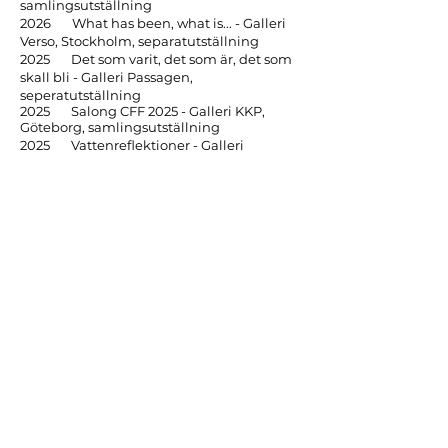
samlingsutställning
2026 What has been, what is... - Galleri
Verso, Stockholm, separatutställning
2025 Det som varit, det som är, det som
skall bli - Galleri Passagen,
seperatutställning
2025 Salong CFF 2025 - Galleri KKP,
Göteborg, samlingsutställning
2025 Vattenreflektioner - Galleri
Passagen, Halmstad, samlingsutställning
2025 Fotografi Falkenberg - Falkhallen,
Falkenberg, samlingsutställning
2025 Visuell gestaltning -
Examensutställning, Katrinebergs Fhsk
2025 Påsksalong, Galleri Passagen,
Halmstad, samlingsutställning
2024 60+, Hallands konstmuseum,
Halmstad, samlingsutställning
2024 FragmenT, Galleri Passagen,
Halmstad - separatutställning
2024 Dreamland welcomes you, Galleri
Passagen, Halmstad - fotoutställning
2024 Pixlar - Hallands konstskola, foto
projektutställning, Katrinebergs fhsk
2023 Galleri Passagen, Halmstad -